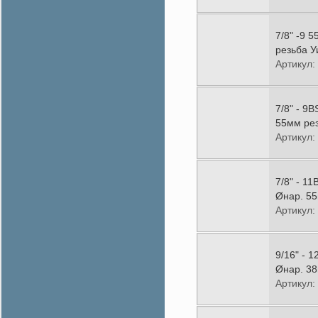
7/8" -9 
резьба У
Артикул:
7/8" - 9
55мм рез
Артикул:
7/8" - 1
Øнар. 55
Артикул:
9/16" - 
Øнар. 38
Артикул: