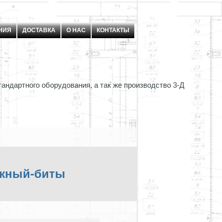
8 (925) 143-00-97
U
Jnker1
НИЯ
ДОСТАВКА
О НАС
КОНТАКТЫ
ажный-биты