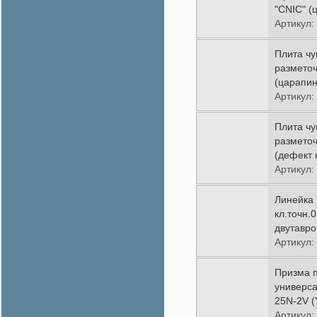
"CNIC" (
Артикул:
Плита чу
разметоч
(царапин
Артикул:
Плита чу
разметоч
(дефект 
Артикул:
Линейка
кл.точн.
двутавро
грани)
Артикул:
Призма 
универса
25N-2V (
Артикул: