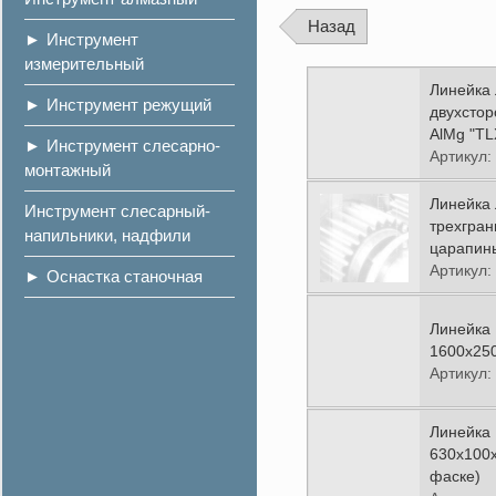
Назад
Инструмент
измерительный
Линейка 
Инструмент режущий
двухсто
AlMg "TL
Инструмент слесарно-
Артикул:
монтажный
Линейка 
Инструмент слесарный-
трехгран
напильники, надфили
царапин
Артикул:
Оснастка станочная
Линейка 
1600х250
Артикул:
Линейка 
630х100х
фаске)