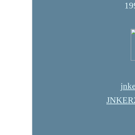
19
jnk
JNKER