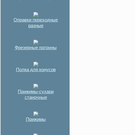
Оправки переходные
разные
Фрезерные патроны
Полка для конусов
Прижимы-сухари
станочные
Прижимы