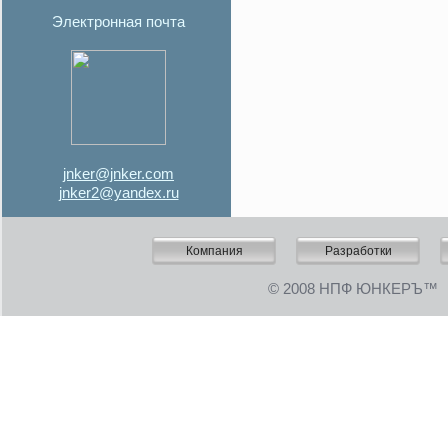
Электронная почта
jnker@jnker.com
jnker2@yandex.ru
Компания
Разработки
©
2008 НПФ ЮНКЕРЪ™